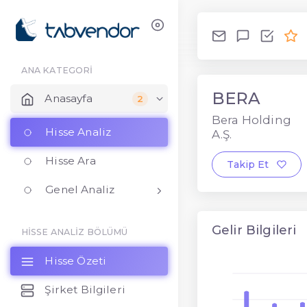
ANA KATEGORİ
BERA
Anasayfa
2
Bera Holding
Hisse Analiz
A.Ş.
Hisse Ara
Takip Et
Genel Analiz
Gelir Bilgileri
HİSSE ANALİZ BÖLÜMÜ
Hisse Özeti
Şirket Bilgileri