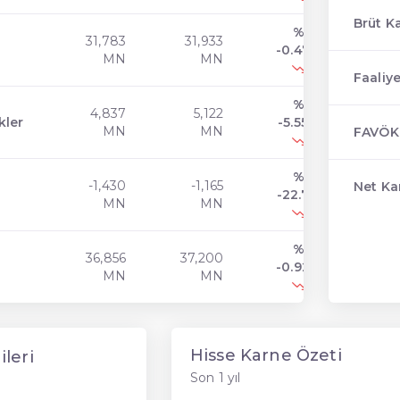
Brüt K
%
31,783
31,933
-0.47
MN
MN
Faaliye
%
4,837
5,122
kler
-5.55
MN
MN
FAVÖK
%
-1,430
-1,165
Net Ka
-22.7
MN
MN
%
36,856
37,200
-0.92
MN
MN
Hisse Karne Özeti
ileri
Son 1 yıl