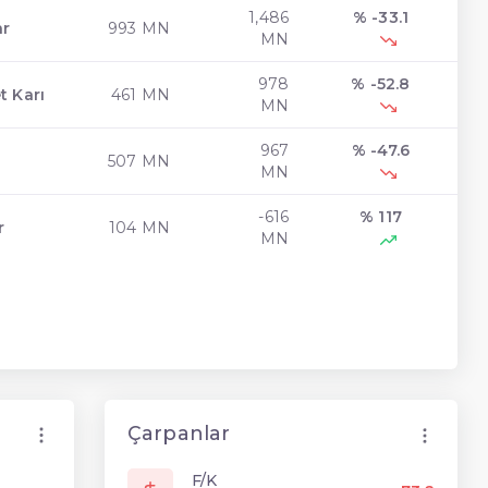
1,486
% -33.1
ar
993 MN
MN
978
% -52.8
t Karı
461 MN
MN
967
% -47.6
507 MN
MN
-616
% 117
r
104 MN
MN
Çarpanlar
F/K