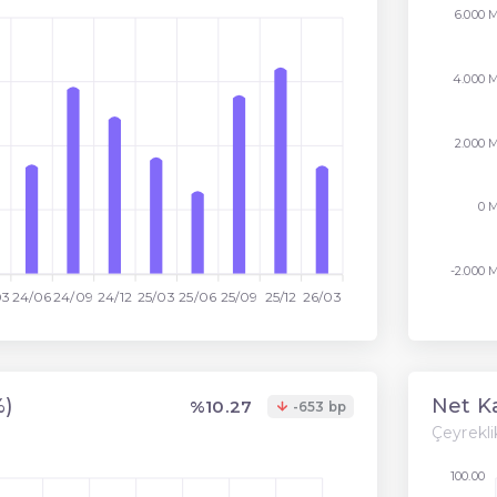
6.000 
4.000 
2.000 
0 
-2.000 
03
24/06
24/09
24/12
25/03
25/06
25/09
25/12
26/03
%)
Net Ka
%10.27
-653 bp
Çeyreklik
100.00