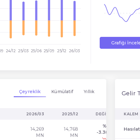
Grafiği İncel
09
24/12
25/03
25/06
25/09
25/12
26/03
Çeyreklik
Kümülatif
Yıllık
Gelir 
2026/03
2025/12
DEĞIŞIM
KALEM
%
14,269
14,768
Hasıla
-3.38
MN
MN