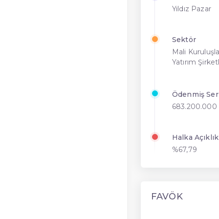
Yıldız Pazar
Sektör
Mali Kuruluşla
Yatırım Şirketl
Ödenmiş Se
683.200.000
Halka Açıklık
%67,79
FAVÖK