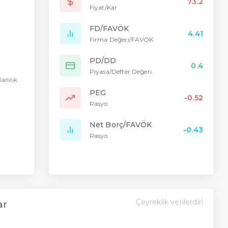
73.2
Fiyat/Kar
FD/FAVÖK
4.41
Firma Değeri/FAVÖK
PD/DD
0.4
Piyasa/Defter Değeri
Karlılık
PEG
-0.52
Rasyo
Net Borç/FAVÖK
-0.43
Rasyo
Çeyreklik verilerdir!
ar