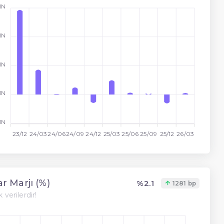
MN
MN
MN
MN
MN
23/12
24/03
24/06
24/09
24/12
25/03
25/06
25/09
25/12
26/03
r Marjı (%)
%2.1
1281 bp
 verilerdir!