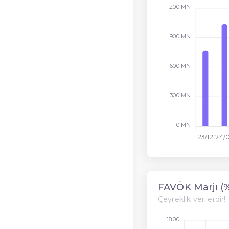
1.200 MN
900 MN
600 MN
300 MN
0 MN
23/12
24/
FAVÖK Marjı (
Çeyreklik verilerdir!
18.00