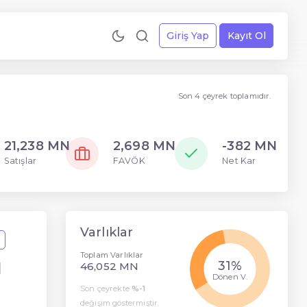
Giriş Yap
Kayıt Ol
Son 4 çeyrek toplamıdır.
21,238 MN
2,698 MN
-382 MN
Satışlar
FAVÖK
Net Kar
Varlıklar
Toplam Varlıklar
31%
N
46,052 MN
Dönen V.
Son çeyrekte
%-1
değişim göstermiştir.