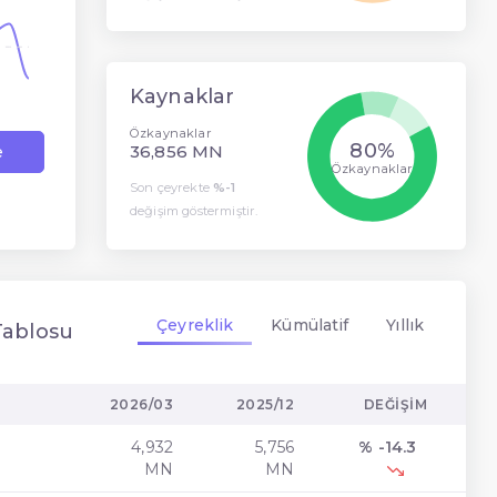
Kaynaklar
Özkaynaklar
80%
36,856 MN
e
Özkaynaklar
Son çeyrekte
%-1
değişim göstermiştir.
Çeyreklik
Kümülatif
Yıllık
Tablosu
2026/03
2025/12
DEĞIŞIM
4,932
5,756
% -14.3
t
MN
MN