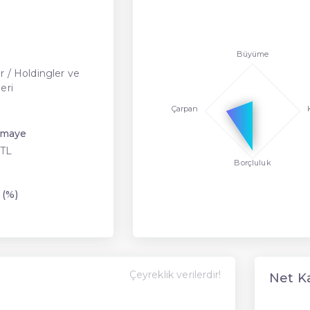
Büyüme
r / Holdingler ve
eri
Çarpan
rmaye
 TL
Borçluluk
 (%)
Çeyreklik verilerdir!
Net K