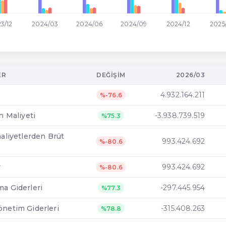
3/12
2024/03
2024/06
2024/09
2024/12
2025
ER
DEĞIŞIM
2026/03
4.932.164.211
%-76.6
ın Maliyeti
-3.938.739.519
%75.3
aaliyetlerden Brüt
993.424.692
%-80.6
r
993.424.692
%-80.6
ma Giderleri
-297.445.954
%77.3
önetim Giderleri
-315.408.263
%78.8