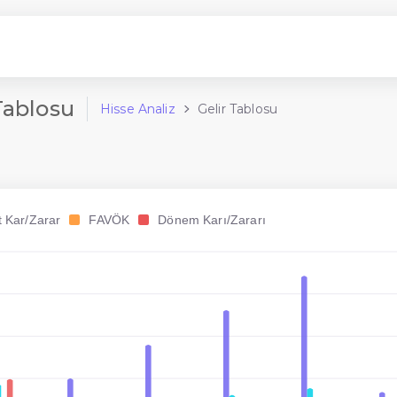
Tablosu
Hisse Analiz
Gelir Tablosu
t Kar/Zarar
FAVÖK
Dönem Karı/Zararı