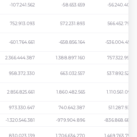
-107.241.562
-58.653.659
-56.240.402
752.913.093
572.231.893
566.452.796
-601.764.661
-658.856.164
-536.004.456
2.366.444.387
1.388.897.160
757.322.997
958.372.330
663.032.557
537.892.528
2.856.825.661
1.860.482.565
1.110.561.091
973.330.647
740.642.387
511.287.936
-1.320.546.381
-979.904.896
-836.868.686
830.023.139
1.706.634.270
1.469.763.756