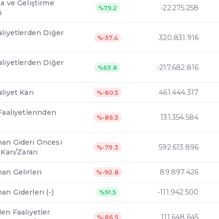
a ve Geliştirme
-22.275.258
%79.2
i
aliyetlerden Diğer
320.831.916
%-57.4
aliyetlerden Diğer
-217.682.816
%63.8
liyet Karı
461.444.317
%-80.5
Faaliyetlerinden
131.354.584
%-86.3
an Gideri Öncesi
592.613.896
%-79.3
 Karı/Zararı
an Gelirleri
89.897.426
%-90.8
n Giderleri (-)
-111.942.500
%91.5
en Faaliyetler
111.648.645
%-86.5