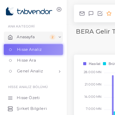
ANA KATEGORİ
BERA Gelir 
Anasayfa
2
Hisse Analiz
Hisse Ara
Hasılat
Brü
Genel Analiz
28.000 MN
21.000 MN
HİSSE ANALİZ BÖLÜMÜ
14.000 MN
Hisse Özeti
Şirket Bilgileri
7.000 MN