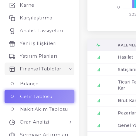
Karne
0
202
Karşılaştırma
Analist Tavsiyeleri
Yeni İş İlişkileri
KALEML
Yatırım Planları
Hasılat
Finansal Tablolar
Satışlar
Ticari F
Bilanço
Kar
Gelir Tablosu
Brüt Ka
Nakit Akım Tablosu
Pazarla
Oran Analizi
Genel Y
Sermaye Artırımları