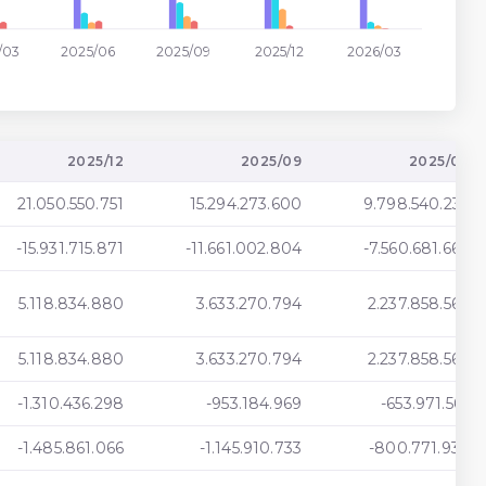
/03
2025/06
2025/09
2025/12
2026/03
2025/12
2025/09
2025/06
21.050.550.751
15.294.273.600
9.798.540.236
-15.931.715.871
-11.661.002.804
-7.560.681.667
5.118.834.880
3.633.270.794
2.237.858.569
5.118.834.880
3.633.270.794
2.237.858.569
-1.310.436.298
-953.184.969
-653.971.565
-1.485.861.066
-1.145.910.733
-800.771.939