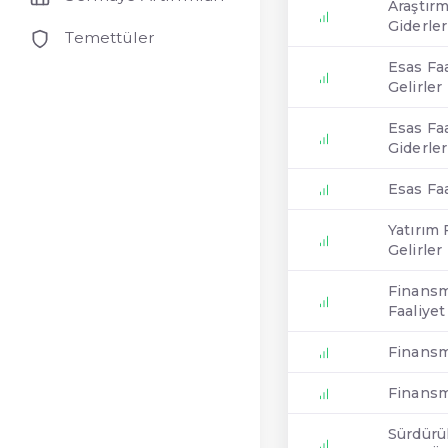
Araştırm
Giderler
Temettüler
Esas Fa
Gelirler
Esas Fa
Giderler
Esas Faa
Yatırım 
Gelirler
Finansm
Faaliyet
Finansm
Finansma
Sürdürül