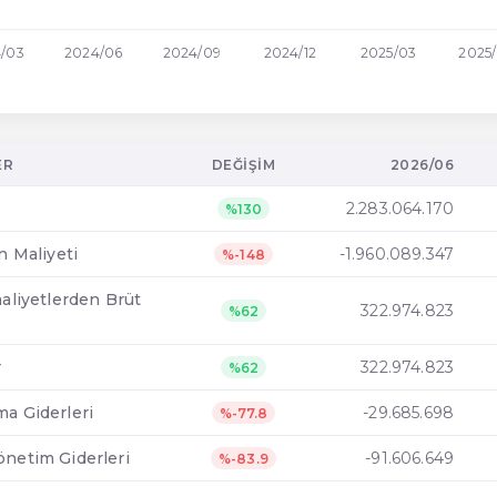
/03
2024/06
2024/09
2024/12
2025/03
2025
ER
DEĞIŞIM
2026/06
2.283.064.170
%130
ın Maliyeti
-1.960.089.347
%-148
aaliyetlerden Brüt
322.974.823
%62
r
322.974.823
%62
ma Giderleri
-29.685.698
%-77.8
önetim Giderleri
-91.606.649
%-83.9