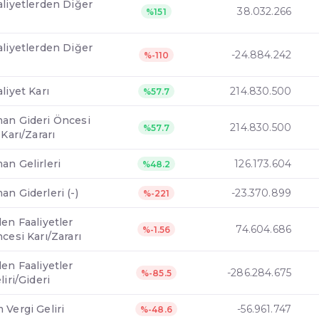
aliyetlerden Diğer
38.032.266
%151
aliyetlerden Diğer
-24.884.242
%-110
liyet Karı
214.830.500
%57.7
an Gideri Öncesi
214.830.500
%57.7
 Karı/Zararı
an Gelirleri
126.173.604
%48.2
n Giderleri (-)
-23.370.899
%-221
en Faaliyetler
74.604.686
%-1.56
cesi Karı/Zararı
en Faaliyetler
-286.284.675
%-85.5
liri/Gideri
 Vergi Geliri
-56.961.747
%-48.6