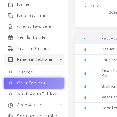
Karne
-1.000 MN
2024
Karşılaştırma
Analist Tavsiyeleri
Yeni İş İlişkileri
KALEML
Yatırım Planları
Hasılat
Finansal Tablolar
Satışlar
Ticari F
Bilanço
Kar
Gelir Tablosu
Brüt Ka
Nakit Akım Tablosu
Pazarla
Oran Analizi
Genel Y
Sermaye Artırımları