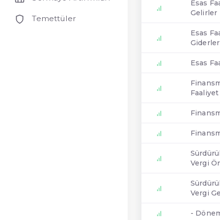
Esas Fa
Gelirler
Temettüler
Esas Fa
Giderler
Esas Faa
Finansm
Faaliyet
Finansm
Finansma
Sürdürül
Vergi Ön
Sürdürül
Vergi Ge
- Dönem