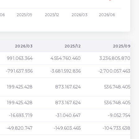
/06
2025/09
2025/12
2026/03
2026/06
2026/03
2025/12
2025/09
991.063.364
4.554.760.460
3.236.805.870
-791.637.936
-3.681.592.836
-2.700.057.463
199.425.428
873.167.624
536.748.405
199.425.428
873.167.624
536.748.405
-16.693.719
-31.040.647
-9.052.754
-49.820.747
-149.603.465
-104.733.638