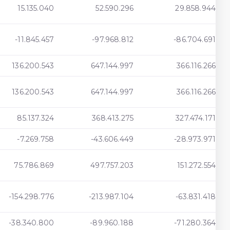
15.135.040
52.590.296
29.858.944
-11.845.457
-97.968.812
-86.704.691
136.200.543
647.144.997
366.116.266
136.200.543
647.144.997
366.116.266
85.137.324
368.413.275
327.474.171
-7.269.758
-43.606.449
-28.973.971
75.786.869
497.757.203
151.272.554
-154.298.776
-213.987.104
-63.831.418
-38.340.800
-89.960.188
-71.280.364