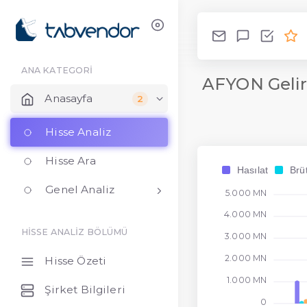
ANA KATEGORİ
AFYON Gelir
Anasayfa
2
Hisse Analiz
Hisse Ara
Hasılat
Brü
Genel Analiz
5.000 MN
4.000 MN
HİSSE ANALİZ BÖLÜMÜ
3.000 MN
2.000 MN
Hisse Özeti
1.000 MN
Şirket Bilgileri
0