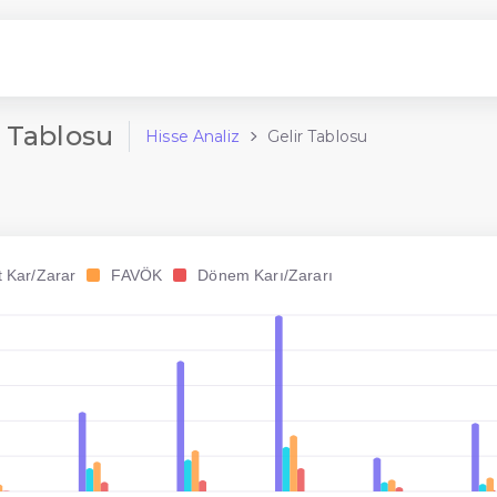
 Tablosu
Hisse Analiz
Gelir Tablosu
t Kar/Zarar
FAVÖK
Dönem Karı/Zararı