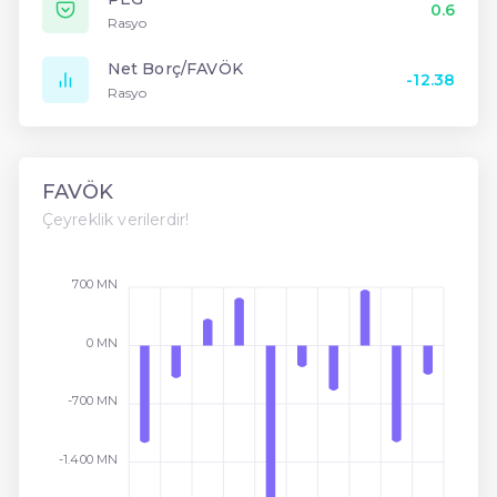
0.6
Rasyo
Net Borç/FAVÖK
-12.38
Rasyo
FAVÖK
Çeyreklik verilerdir!
700 MN
0 MN
-700 MN
-1.400 MN