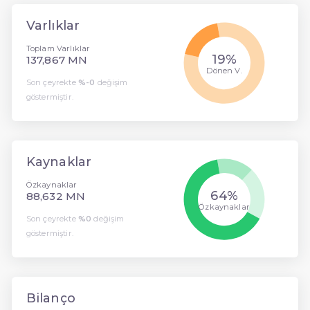
Varlıklar
Toplam Varlıklar
19%
137,867 MN
Dönen V.
Son çeyrekte
%-0
değişim
göstermiştir.
Kaynaklar
Özkaynaklar
64%
88,632 MN
Özkaynaklar
Son çeyrekte
%0
değişim
göstermiştir.
Bilanço