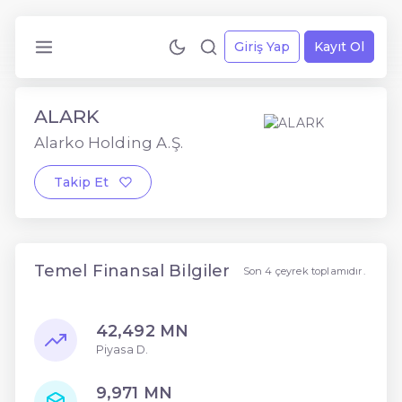
Giriş Yap
Kayıt Ol
ALARK
Alarko Holding A.Ş.
Takip Et
Temel Finansal Bilgiler
Son 4 çeyrek toplamıdır.
42,492 MN
Piyasa D.
9,971 MN