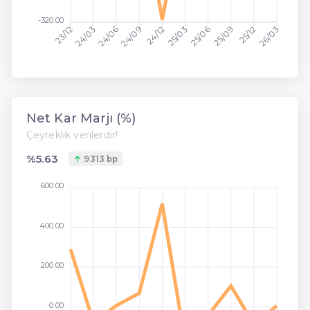
-320.00
24/03
24/12
25/09
23/12
24/06
24/09
25/03
25/06
25/12
26/03
Net Kar Marjı (%)
Çeyreklik verilerdir!
%5.63
9313 bp
600.00
400.00
200.00
0.00