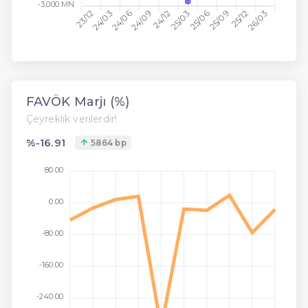
-3.000 MN
23/12
24/03
24/06
24/09
24/12
25/03
25/06
25/09
25/12
26/03
FAVÖK Marjı (%)
Çeyreklik verilerdir!
%-16.91
5864 bp
80.00
0.00
-80.00
-160.00
-240.00