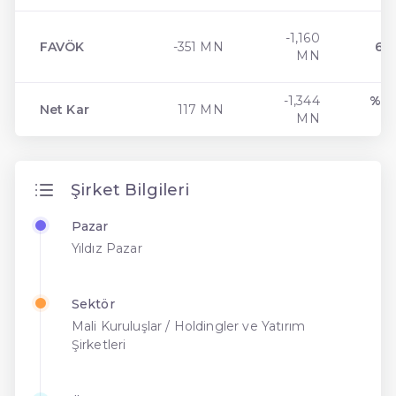
-1,160
FAVÖK
-351 MN
69.
MN
-1,344
% 1
Net Kar
117 MN
MN
Şirket Bilgileri
Pazar
Yıldız Pazar
Sektör
Mali Kuruluşlar / Holdingler ve Yatırım
Şirketleri