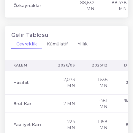
88,632
88,478
Özkaynaklar
MN
MN
Gelir Tablosu
Çeyreklik
Kümülatif
Yıllık
KALEM
2026/03
2025/12
DEĞ
2,073
1,536
Hasılat
34.
MN
MN
-461
% 1
Brüt Kar
2 MN
MN
-224
-1,158
Faaliyet Karı
80.
MN
MN