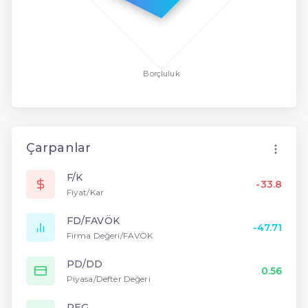
Borçluluk
Çarpanlar
F/K
-33.8
Fiyat/Kar
FD/FAVÖK
-47.71
Firma Değeri/FAVÖK
PD/DD
0.56
Piyasa/Defter Değeri
PEG