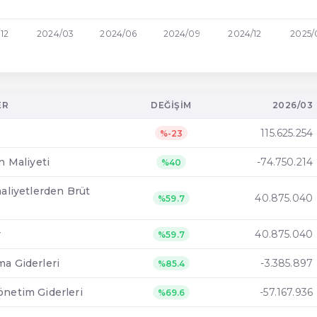
12
2024/03
2024/06
2024/09
2024/12
2025/
ER
DEĞIŞIM
2026/03
115.625.254
%-23
ın Maliyeti
-74.750.214
%40
aaliyetlerden Brüt
40.875.040
%59.7
r
40.875.040
%59.7
ma Giderleri
-3.385.897
%85.4
önetim Giderleri
-57.167.936
%69.6