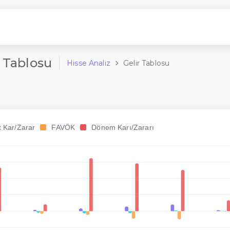
 Tablosu
Hisse Analiz
Gelir Tablosu
t Kar/Zarar
FAVÖK
Dönem Karı/Zararı