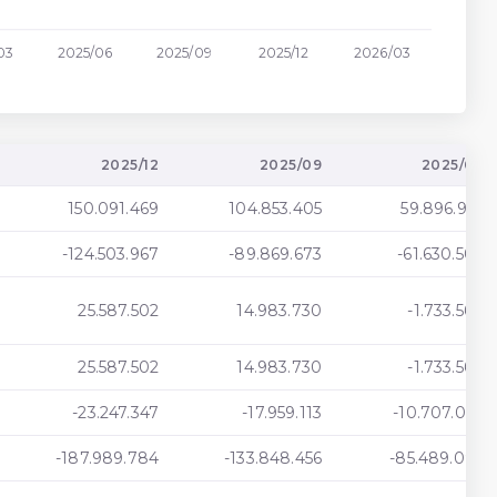
03
2025/06
2025/09
2025/12
2026/03
2025/12
2025/09
2025/06
150.091.469
104.853.405
59.896.935
-124.503.967
-89.869.673
-61.630.506
25.587.502
14.983.730
-1.733.568
25.587.502
14.983.730
-1.733.568
-23.247.347
-17.959.113
-10.707.095
-187.989.784
-133.848.456
-85.489.093