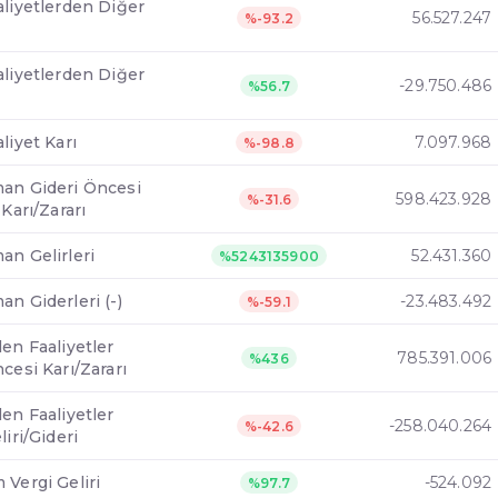
aliyetlerden Diğer
56.527.247
%-93.2
aliyetlerden Diğer
-29.750.486
%56.7
liyet Karı
7.097.968
%-98.8
an Gideri Öncesi
598.423.928
%-31.6
 Karı/Zararı
an Gelirleri
52.431.360
%5243135900
n Giderleri (-)
-23.483.492
%-59.1
en Faaliyetler
785.391.006
%436
cesi Karı/Zararı
en Faaliyetler
-258.040.264
%-42.6
liri/Gideri
 Vergi Geliri
-524.092
%97.7