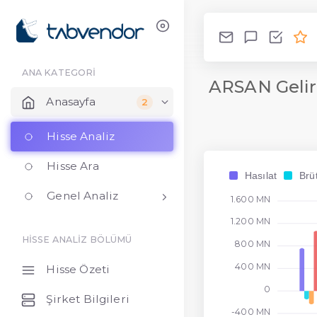
ANA KATEGORİ
ARSAN Gelir
Anasayfa
2
Hisse Analiz
Hisse Ara
Hasılat
Brü
Genel Analiz
1.600 MN
1.200 MN
HİSSE ANALİZ BÖLÜMÜ
800 MN
400 MN
Hisse Özeti
0
Şirket Bilgileri
-400 MN