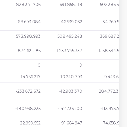
828.341.706
691.858.118
502.386.550
-68.693.084
-46.539.032
-34.769.533
573.998.993
508.495.248
369.687.254
874.621.185
1.233.745.337
1.158.344.557
0
0
0
-14.756.217
-10.240.793
-9.443.682
-233.672.672
-12.903.370
284.772.383
-180.938.235
-142.736.100
-113.973.755
-22.950.552
-91.664.947
-74.658.916