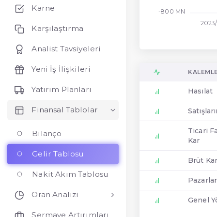
Karne
-800 MN
2023/
Karşılaştırma
Analist Tavsiyeleri
Yeni İş İlişkileri
KALEML
Yatırım Planları
Hasılat
Finansal Tablolar
Satışlar
Ticari F
Bilanço
Kar
Gelir Tablosu
Brüt Ka
Nakit Akım Tablosu
Pazarla
Oran Analizi
Genel Y
Sermaye Artırımları