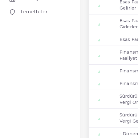
Esas Fa
Gelirler
Temettüler
Esas Fa
Giderler
Esas Faa
Finansm
Faaliyet
Finansm
Finansma
Sürdürül
Vergi Ön
Sürdürül
Vergi Ge
- Dönem