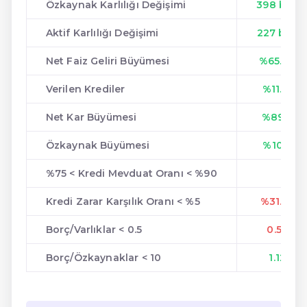
Özkaynak Karlılığı Değişimi
398 bps
Aktif Karlılığı Değişimi
227 bps
Net Faiz Geliri Büyümesi
%65.84
Verilen Krediler
%11.71
Net Kar Büyümesi
%89.8
Özkaynak Büyümesi
%10.8
%75 < Kredi Mevduat Oranı < %90
Kredi Zarar Karşılık Oranı < %5
%31.58
Borç/Varlıklar < 0.5
0.53
Borç/Özkaynaklar < 10
1.12