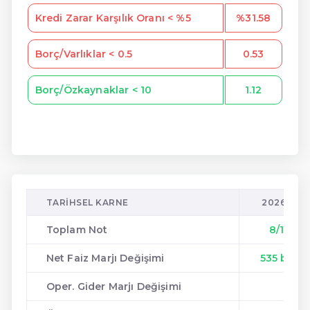
Kredi Zarar Karşılık Oranı < %5
%31.58
Borç/Varlıklar < 0.5
0.53
Borç/Özkaynaklar < 10
1.12
TARIHSEL KARNE
2026/03
Toplam Not
8/10
Net Faiz Marjı Değişimi
535 bps
Oper. Gider Marjı Değişimi