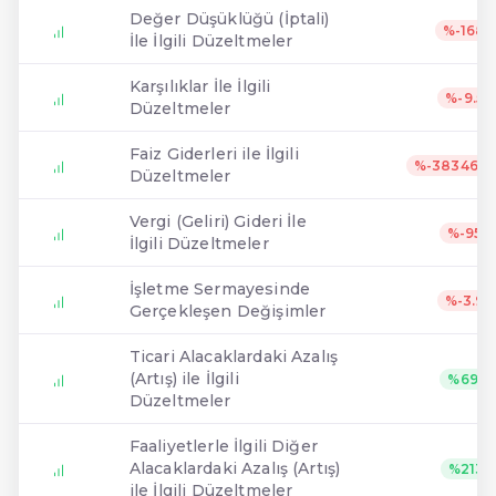
Değer Düşüklüğü (İptali)
%-1680
İle İlgili Düzeltmeler
Karşılıklar İle İlgili
%-9.53
Düzeltmeler
Faiz Giderleri ile İlgili
%-383463
Düzeltmeler
Vergi (Geliri) Gideri İle
%-95.1
İlgili Düzeltmeler
İşletme Sermayesinde
%-3.96
Gerçekleşen Değişimler
Ticari Alacaklardaki Azalış
(Artış) ile İlgili
%69.7
Düzeltmeler
Faaliyetlerle İlgili Diğer
Alacaklardaki Azalış (Artış)
%2131
ile İlgili Düzeltmeler