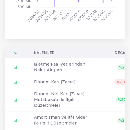
-300 MN
-600 MN
2024/12
2026/03
2024/03
2024/09
2025/03
2025/06
2025/12
2026/06
2024/06
2025/09
KALEMLER
DEĞIŞI
İşletme Faaliyetlerinden
%22
Nakit Akışları
Dönem Karı (Zararı)
%-1979
Dönem Net Karı (Zararı)
Mutabakatı İle İlgili
%22.1
Düzeltmeler
Amortisman ve İtfa Gideri
%23
İle İlgili Düzeltmeler