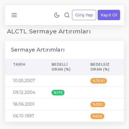
Giriş Yap
Kayıt Ol
ALCTL Sermaye Artırımları
Sermaye Artırımları
TARIH
BEDELLI
BEDELSIZ
ORAN (%)
ORAN (%)
10.05.2007
%75.91
09.12.2004
%175
18.06.2001
%300
06.10.1997
%100