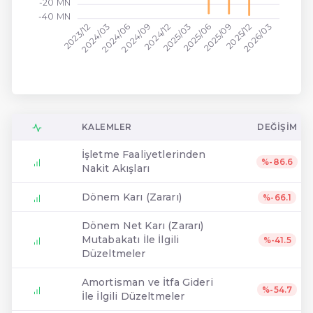
-20 MN
-40 MN
2024/03
2025/06
2023/12
2024/12
2025/03
2026/03
2024/06
2024/09
2025/09
2025/12
KALEMLER
DEĞIŞIM
İşletme Faaliyetlerinden
%-86.6
Nakit Akışları
Dönem Karı (Zararı)
%-66.1
Dönem Net Karı (Zararı)
Mutabakatı İle İlgili
%-41.5
Düzeltmeler
Amortisman ve İtfa Gideri
%-54.7
İle İlgili Düzeltmeler