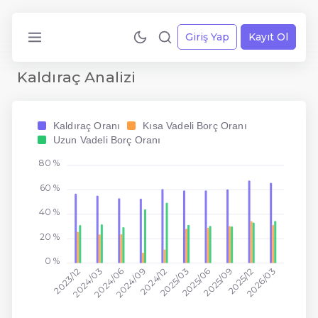
Giriş Yap
Kayıt Ol
Kaldıraç Analizi
Kaldıraç Oranı
Kısa Vadeli Borç Oranı
Uzun Vadeli Borç Oranı
80 %
60 %
40 %
20 %
0 %
2024/06
2025/03
2025/12
2023/12
2024/09
2025/06
2026/03
2024/03
2024/12
2025/09