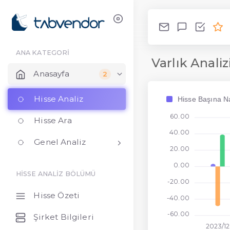
ANA KATEGORİ
Varlık Analiz
Anasayfa
2
Hisse Analiz
Hisse Başına Na
60.00
Hisse Ara
40.00
Genel Analiz
20.00
0.00
HİSSE ANALİZ BÖLÜMÜ
-20.00
Hisse Özeti
-40.00
-60.00
Şirket Bilgileri
2023/12