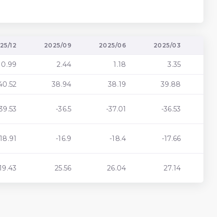
25/12
2025/09
2025/06
2025/03
20
0.99
2.44
1.18
3.35
40.52
38.94
38.19
39.88
39.53
-36.5
-37.01
-36.53
-18.91
-16.9
-18.4
-17.66
19.43
25.56
26.04
27.14