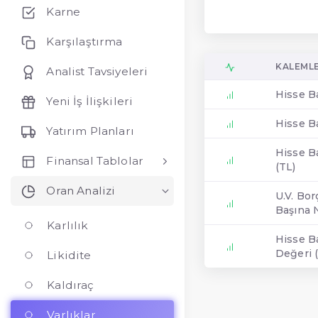
Karne
Karşılaştırma
KALEML
Analist Tavsiyeleri
Hisse Ba
Yeni İş İlişkileri
Hisse B
Yatırım Planları
Hisse B
Finansal Tablolar
(TL)
Oran Analizi
U.V. Bor
Başına N
Karlılık
Hisse B
Değeri 
Likidite
Kaldıraç
Varlıklar