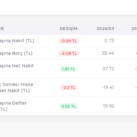
ER
DEĞIŞIM
2026/03
20
şına Nakit (TL)
0.73
-0.26 TL
aşına Borç (TL)
38.44
-2.08 TL
aşına Net Nakit
-37.72
-
1.81 TL
ç Sonrası Hisse
-19.41
-0.5 TL
et Nakit (TL)
aşına Defter
19.96
0.53 TL
(TL)