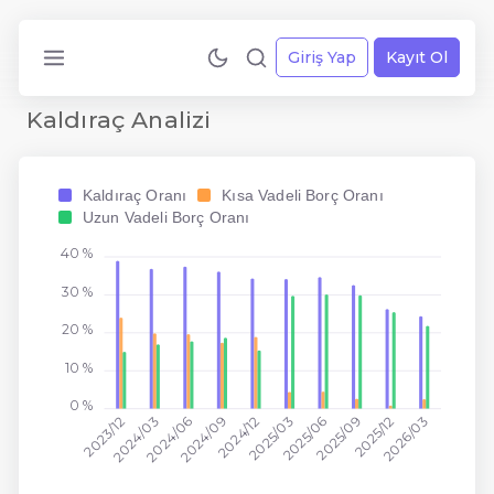
Giriş Yap
Kayıt Ol
Kaldıraç Analizi
Kaldıraç Oranı
Kısa Vadeli Borç Oranı
Uzun Vadeli Borç Oranı
40 %
30 %
20 %
10 %
0 %
2024/06
2025/03
2025/12
2023/12
2024/09
2025/06
2026/03
2024/03
2024/12
2025/09