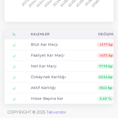
2025/09
2025/12
2026/03
2024/09
2024/12
2025/03
2025/06
2023/12
2024/03
2024/06
KALEMLER
DEĞIŞIM
Brüt Kar Marjı
-1377 bp
Faaliyet Kar Marjı
-1473 bp
Net Kar Marjı
7776 bp
Özkaynak Karlılığı
4324 bp
Aktif Karlılığı
1502 bp
Hisse Başına Kar
3.49 TL
COPYRIGHT © 2025
Tabvendor