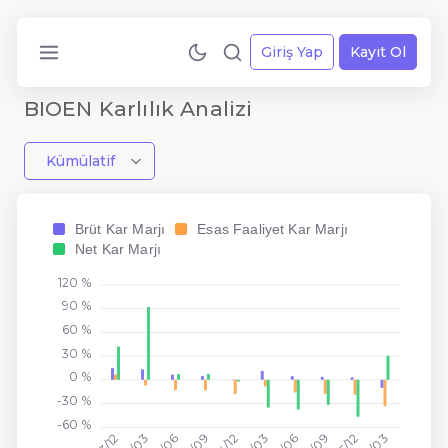
Giriş Yap
Kayıt Ol
BIOEN Karlılık Analizi
Kümülatif
Brüt Kar Marjı
Esas Faaliyet Kar Marjı
Net Kar Marjı
120 %
90 %
60 %
30 %
0 %
-30 %
-60 %