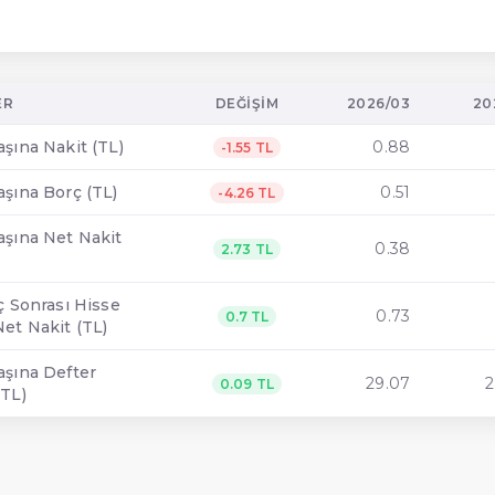
ER
DEĞIŞIM
2026/03
20
şına Nakit (TL)
0.88
-1.55 TL
aşına Borç (TL)
0.51
-4.26 TL
aşına Net Nakit
0.38
2.73 TL
ç Sonrası Hisse
0.73
0.7 TL
et Nakit (TL)
aşına Defter
29.07
2
0.09 TL
(TL)