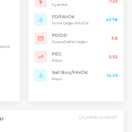
-723
Fiyat/Kar
FD/FAVÖK
47.78
Firma Değeri/FAVÖK
PD/DD
3.6
Piyasa/Defter Değeri
Karlılık
PEG
5.52
Rasyo
Net Borç/FAVÖK
14.29
Rasyo
Çeyreklik verilerdir!
ar