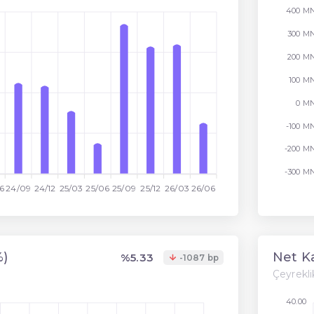
400 M
300 M
200 M
100 M
0 M
-100 M
-200 M
-300 M
6
24/09
24/12
25/03
25/06
25/09
25/12
26/03
26/06
%)
Net Ka
%5.33
-1087 bp
Çeyreklik
40.00