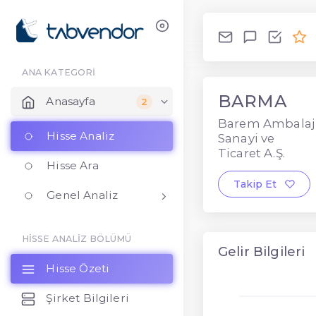
ANA KATEGORİ
BARMA
Anasayfa
2
Barem Ambalaj
Hisse Analiz
Sanayi ve
Ticaret A.Ş.
Hisse Ara
Takip Et
Genel Analiz
HİSSE ANALİZ BÖLÜMÜ
Gelir Bilgileri
Hisse Özeti
Şirket Bilgileri