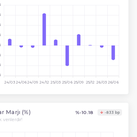
N
N
N
N
N
N
N
N
24/03
24/06
24/09
24/12
25/03
25/06
25/09
25/12
26/03
26/06
r Marjı (%)
%-10.18
-833 bp
 verilerdir!