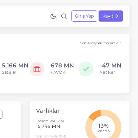
Giriş Yap
Kayıt Ol
Son 4 çeyrek toplamıdır.
5,166 MN
678 MN
-47 MN
Satışlar
FAVÖK
Net Kar
Varlıklar
Toplam Varlıklar
13%
15,746 MN
Dönen V.
Son çeyrekte
%-0