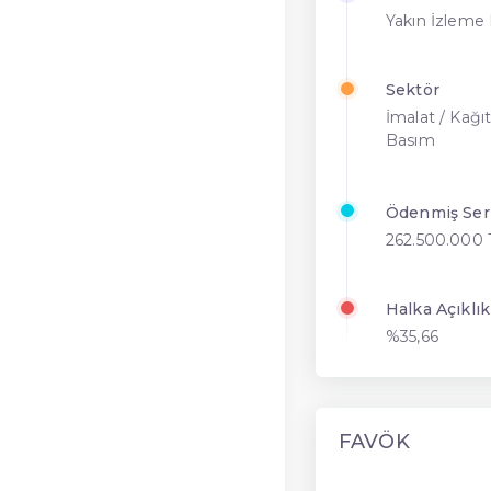
Yakın İzleme 
Sektör
İmalat / Kağıt
Basım
Ödenmiş Se
262.500.000 
Halka Açıklık
%35,66
FAVÖK