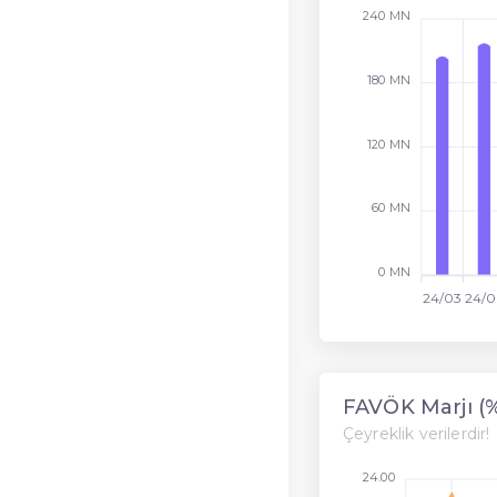
240 MN
180 MN
120 MN
60 MN
0 MN
24/03
24/0
FAVÖK Marjı (
Çeyreklik verilerdir!
24.00