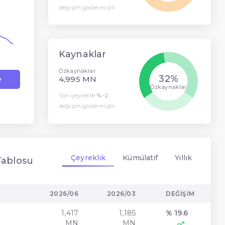
değişim göstermiştir.
Kaynaklar
Özkaynaklar
32%
4,995 MN
e
Özkaynaklar
Son çeyrekte
%-2
değişim göstermiştir.
Çeyreklik
Kümülatif
Yıllık
Tablosu
2026/06
2026/03
DEĞIŞIM
1,417
1,185
% 19.6
t
MN
MN