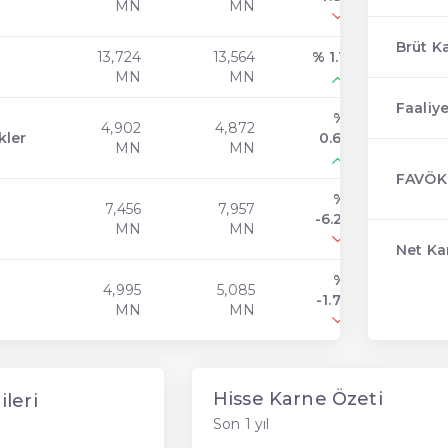
MN
MN
Brüt K
13,724
13,564
% 1.18
MN
MN
Faaliye
%
4,902
4,872
kler
0.61
MN
MN
FAVÖK
%
7,456
7,957
-6.29
MN
MN
Net Ka
%
4,995
5,085
-1.77
MN
MN
Hisse Karne Özeti
ileri
Son 1 yıl