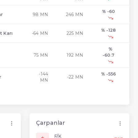
% -60
ar
98 MN
246 MN
% -128
t Karı
-64 MN
225 MN
%
75 MN
192 MN
-60.7
-144
% -556
r
-22 MN
MN
Çarpanlar
F/K