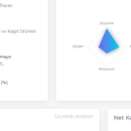
Pazarı
Büyüme
 ve Kağıt Ürünleri
Çarpan
rmaye
TL
Borçluluk
 (%)
Çeyreklik verilerdir!
Net K