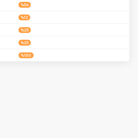
%54
%12
%25
%25
%100