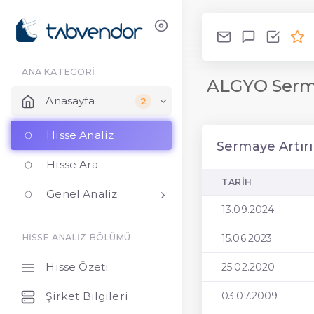
ANA KATEGORİ
ALGYO Serma
Anasayfa
2
Hisse Analiz
Sermaye Artırı
Hisse Ara
TARIH
Genel Analiz
13.09.2024
15.06.2023
HİSSE ANALİZ BÖLÜMÜ
Hisse Özeti
25.02.2020
Şirket Bilgileri
03.07.2009