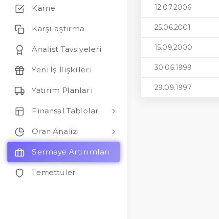
12.07.2006
Karne
25.06.2001
Karşılaştırma
15.09.2000
Analist Tavsiyeleri
30.06.1999
Yeni İş İlişkileri
29.09.1997
Yatırım Planları
Finansal Tablolar
Oran Analizi
Sermaye Artırımları
Temettüler