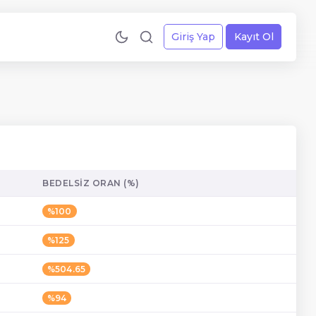
Giriş Yap
Kayıt Ol
BEDELSIZ ORAN (%)
%100
%125
%504.65
%94