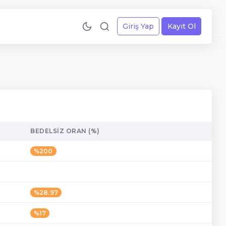
Giriş Yap
Kayıt Ol
BEDELSIZ ORAN (%)
%200
%28.97
%17