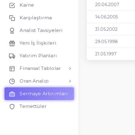
20.06.2007
Karne
14.06.2005
Karşılaştırma
31.05.2002
Analist Tavsiyeleri
29.05.1998
Yeni İş İlişkileri
21.05.1997
Yatırım Planları
Finansal Tablolar
Oran Analizi
Sermaye Artırımları
Temettüler