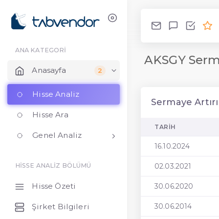
ANA KATEGORİ
AKSGY Serma
Anasayfa
2
Hisse Analiz
Sermaye Artırı
Hisse Ara
TARIH
Genel Analiz
16.10.2024
02.03.2021
HİSSE ANALİZ BÖLÜMÜ
Hisse Özeti
30.06.2020
Şirket Bilgileri
30.06.2014