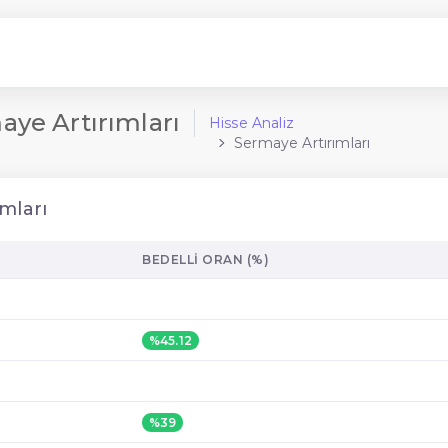
ye Artırımları
Hisse Analiz
Sermaye Artırımları
mları
BEDELLI ORAN (%)
%45.12
%39