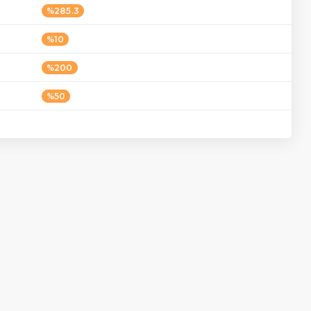
%285.3
%10
%200
%50