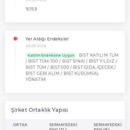
%19,9
Yer Aldığı Endeksler
06.08.2026
BIST KATILIM TUM
Katılım Endeksine Uygun
/ BIST TÜM-100 / BIST SINAİ / BIST YILDIZ /
BIST TÜM / BIST 500 / BIST GIDA, İÇECEK /
BIST GERİ ALIM / BIST KURUMSAL
YÖNETİM
Şirket Ortaklık Yapısı
ORTAK
SERMAYEDEKI
SERMAYEDEKI
PAYI (TL)
PAYI (%)