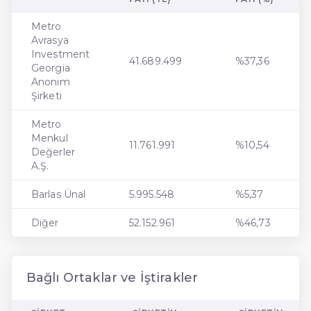
Metro
Avrasya
Investment
41.689.499
%37,36
Georgia
Anonim
Şirketi
Metro
Menkul
11.761.991
%10,54
Değerler
A.Ş.
Barlas Ünal
5.995.548
%5,37
Diğer
52.152.961
%46,73
Bağlı Ortaklar ve İştirakler