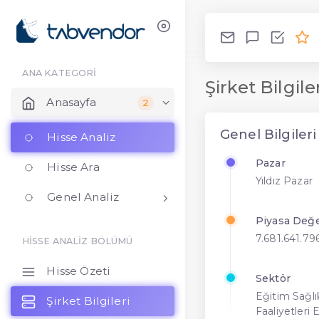
ANA KATEGORİ
Şirket Bilgil
Anasayfa
2
Genel Bilgileri
Hisse Analiz
Pazar
Hisse Ara
Yıldız Pazar
Genel Analiz
Piyasa Değe
7.681.641.79
HİSSE ANALİZ BÖLÜMÜ
Hisse Özeti
Sektör
Eğitim Sağlı
Şirket Bilgileri
Faaliyetleri