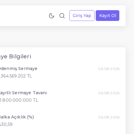
Giriş Yap
Kayıt Ol
e Bilgileri
denmiş Sermaye
06.08.2026
.364.569.202 TL
ayıtlı Sermaye Tavanı
06.08.2026
1.800.000.000 TL
alka Açıklık (%)
06.08.2026
30,59