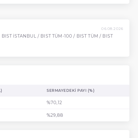
06.08.2026
 BIST İSTANBUL / BIST TÜM-100 / BIST TÜM / BIST
)
SERMAYEDEKI PAYI (%)
%70,12
%29,88