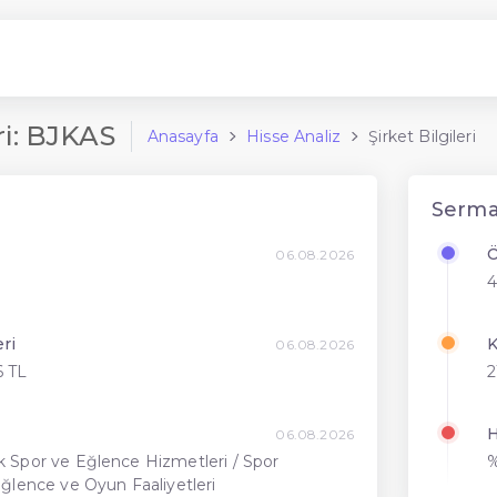
eri: BJKAS
Anasayfa
Hisse Analiz
Şirket Bilgileri
Sermay
Ö
06.08.2026
4
ri
K
06.08.2026
6 TL
2
H
06.08.2026
k Spor ve Eğlence Hizmetleri / Spor
%
 Eğlence ve Oyun Faaliyetleri