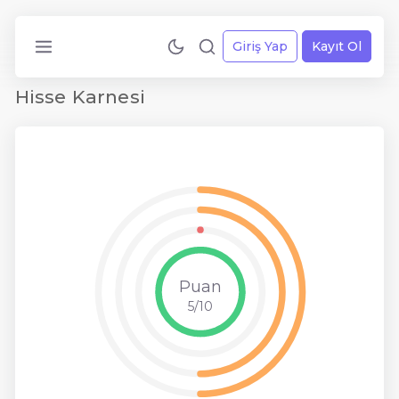
Giriş Yap
Kayıt Ol
Hisse Karnesi
Puan
5/10