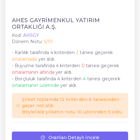
AHES GAYRİMENKUL YATIRIM
ORTAKLIĞI A.Ş.
Kod:
AHSGY
Dönem Notu:
5/10
- Karlılık tarafında 4 kriterden
2
tanesi geçerek
ortalamada
yer aldı.
- Büyüme tarafında 4 kriterden
0
tanesi geçerek
ortalamanın altında
yer aldı.
- Borçluluk tarafında 4 kriterden
4
tanesi geçerek
ortalamanın üzerinde
yer aldı.
Şirket toplamda 12 kriterden 6 tanesinden
geçer not aldı.
Böylelikle şirketin notu 10 üzerinden 5 oldu.
Oranları Detaylı İncele