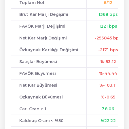
Toplam Not
6/12
Brüt Kar Marjı Değişimi
1368 bps
FAVÖK Marjı Değişimi
1221 bps
Net Kar Marjı Değişimi
-255845 bps
Özkaynak Karlılığı Değişimi
-2171 bps
Satışlar Büyümesi
%-53.12
FAVÖK Büyümesi
%-44.44
Net Kar Büyümesi
%-103.11
Özkaynak Büyümesi
%-0.65
Cari Oran > 1
38.06
Kaldıraç Oranı < %50
%22.22