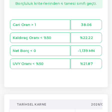
Borçluluk kriterlerinden 4 tanesi sınıfı geçti.
Cari Oran > 1
38.06
Kaldıraç Oranı < %50
%22.22
Net Borç < 0
-1,139 MN
UVY Oranı < %50
%21.87
TARIHSEL KARNE
2026/03