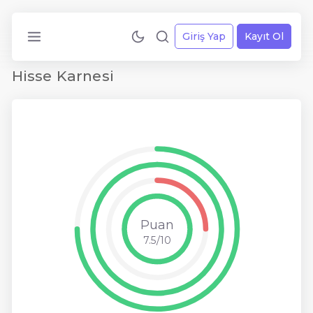
Giriş Yap
Kayıt Ol
Hisse Karnesi
Puan
7.5/10