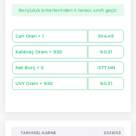
Borçluluk kriterlerinden 4 tanesi sınıfı geçti.
Cari Oran > 1
504.49
Kaldıraç Oranı < %50
%0.51
Net Borç < 0
-577 MN
UVY Oranı < %50
%0.31
TARIHSEL KARNE
2026/03