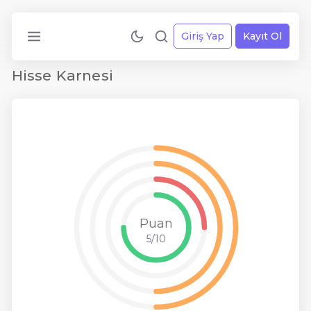
Giriş Yap
Kayıt Ol
Hisse Karnesi
Puan
5/10