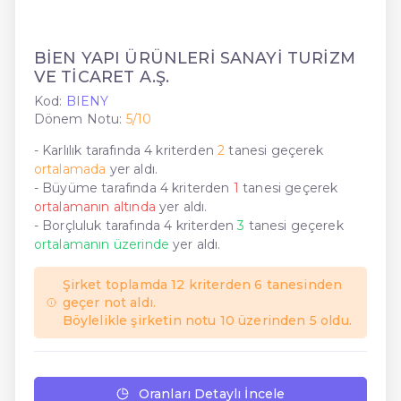
BİEN YAPI ÜRÜNLERİ SANAYİ TURİZM
VE TİCARET A.Ş.
Kod:
BIENY
Dönem Notu:
5/10
- Karlılık tarafında 4 kriterden
2
tanesi geçerek
ortalamada
yer aldı.
- Büyüme tarafında 4 kriterden
1
tanesi geçerek
ortalamanın altında
yer aldı.
- Borçluluk tarafında 4 kriterden
3
tanesi geçerek
ortalamanın üzerinde
yer aldı.
Şirket toplamda 12 kriterden 6 tanesinden
geçer not aldı.
Böylelikle şirketin notu 10 üzerinden 5 oldu.
Oranları Detaylı İncele