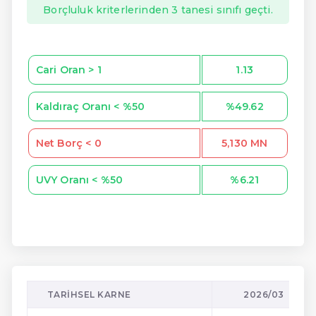
Borçluluk kriterlerinden 3 tanesi sınıfı geçti.
Cari Oran > 1
1.13
Kaldıraç Oranı < %50
%49.62
Net Borç < 0
5,130 MN
UVY Oranı < %50
%6.21
TARIHSEL KARNE
2026/03