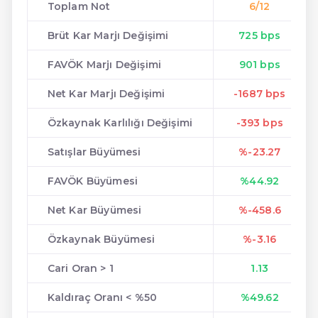
Toplam Not
6/12
Brüt Kar Marjı Değişimi
725 bps
FAVÖK Marjı Değişimi
901 bps
Net Kar Marjı Değişimi
-1687 bps
Özkaynak Karlılığı Değişimi
-393 bps
Satışlar Büyümesi
%-23.27
FAVÖK Büyümesi
%44.92
Net Kar Büyümesi
%-458.6
Özkaynak Büyümesi
%-3.16
Cari Oran > 1
1.13
Kaldıraç Oranı < %50
%49.62