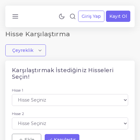
Giriş Yap
Kayıt Ol
Hisse Karşılaştırma
Çeyreklik
Karşılaştırmak İstediğiniz Hisseleri
Seçin!
Hisse 1
Hisse 2
Ekle
Karşılaştır