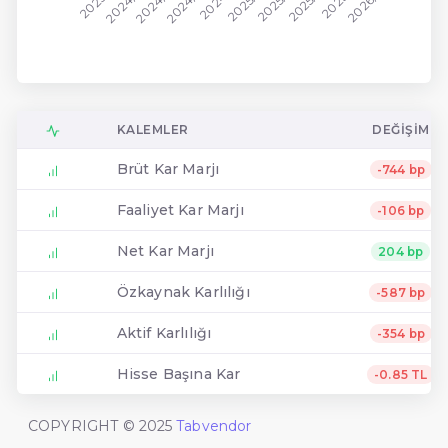
2024/03
2024/12
2025/09
2023/12
2024/09
2025/06
2026/03
2024/06
2025/03
KALEMLER
DEĞIŞIM
Brüt Kar Marjı
-744 bp
Faaliyet Kar Marjı
-106 bp
Net Kar Marjı
204 bp
Özkaynak Karlılığı
-587 bp
Aktif Karlılığı
-354 bp
Hisse Başına Kar
-0.85 TL
COPYRIGHT © 2025
Tabvendor