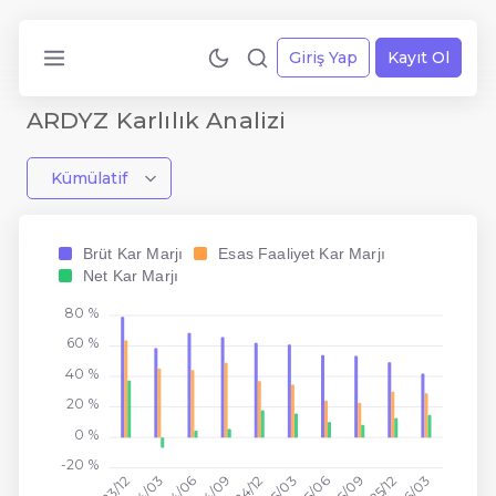
Giriş Yap
Kayıt Ol
ARDYZ Karlılık Analizi
Kümülatif
Brüt Kar Marjı
Esas Faaliyet Kar Marjı
Net Kar Marjı
80 %
60 %
40 %
20 %
0 %
-20 %
2025/12