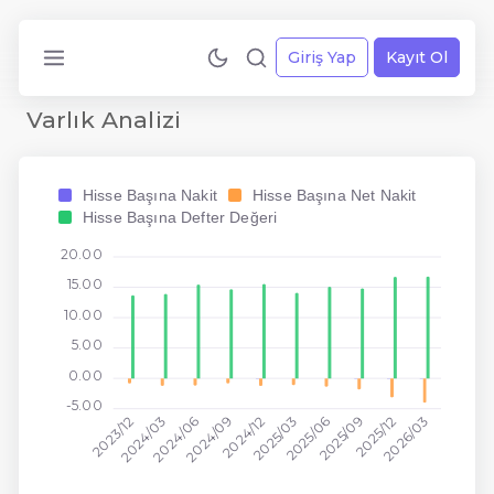
Giriş Yap
Kayıt Ol
Varlık Analizi
Hisse Başına Nakit
Hisse Başına Net Nakit
Hisse Başına Defter Değeri
20.00
15.00
10.00
5.00
0.00
-5.00
2025/03
2025/06
2025/09
2023/12
2024/03
2025/12
2026/03
2024/06
2024/09
2024/12