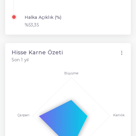
Halka Açıklık (%)
%53,35
Hisse Karne Özeti
Son 1 yıl
Büyüme
Çarpan
Karlılık