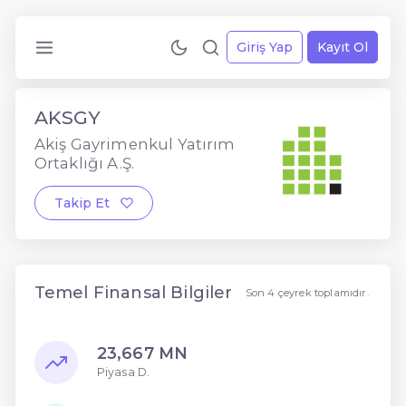
Giriş Yap
Kayıt Ol
AKSGY
Akiş Gayrimenkul Yatırım
Ortaklığı A.Ş.
Takip Et
Temel Finansal Bilgiler
Son 4 çeyrek toplamıdır.
23,667 MN
Piyasa D.