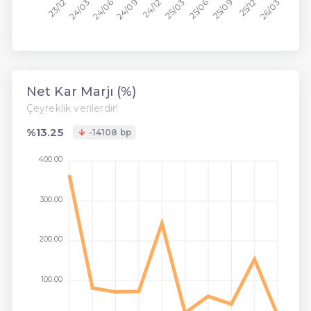
24/09
24/12
25/09
25/12
23/12
24/03
24/06
25/03
25/06
26/03
Net Kar Marjı (%)
Çeyreklik verilerdir!
%13.25
-14108 bp
400.00
300.00
200.00
100.00