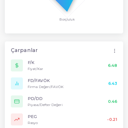
Borçluluk
Çarpanlar
F/K
6.48
Fiyat/Kar
FD/FAVÖK
6.43
Firma Değeri/FAVÖK
PD/DD
0.46
Piyasa/Defter Değeri
PEG
-0.21
Rasyo