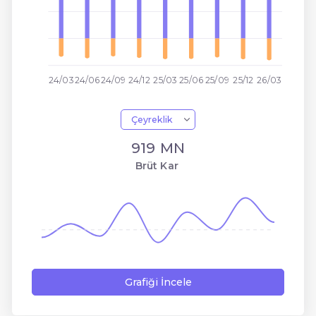
24/03
24/06
24/09
24/12
25/03
25/06
25/09
25/12
26/03
Çeyreklik
919 MN
Brüt Kar
Grafiği İncele