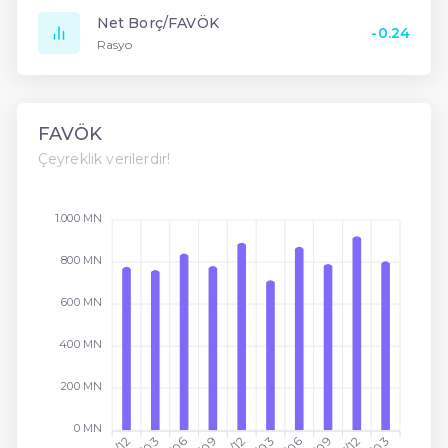
Net Borç/FAVÖK
-0.24
Rasyo
FAVÖK
Çeyreklik verilerdir!
1.000 MN
800 MN
600 MN
400 MN
200 MN
0 MN