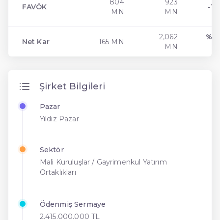
804
923
FAVÖK
-12
MN
MN
2,062
% -
Net Kar
165 MN
MN
Şirket Bilgileri
Pazar
Yıldız Pazar
Sektör
Mali Kuruluşlar / Gayrimenkul Yatırım
Ortaklıkları
Ödenmiş Sermaye
2.415.000.000 TL