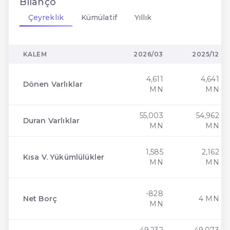
Bilanço
Çeyreklik
Kümülatif
Yıllık
KALEM
2026/03
2025/12
4,611
4,641
Dönen Varlıklar
MN
MN
55,003
54,962
Duran Varlıklar
MN
MN
1,585
2,162
Kısa V. Yükümlülükler
MN
MN
-828
Net Borç
4 MN
MN