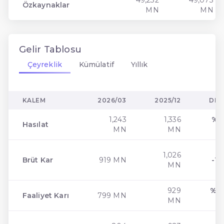
49,232
49,073
Özkaynaklar
MN
MN
Gelir Tablosu
Çeyreklik
Kümülatif
Yıllık
KALEM
2026/03
2025/12
DEĞ
1,243
1,336
% -
Hasılat
MN
MN
1,026
Brüt Kar
919 MN
-10
MN
929
% -
Faaliyet Karı
799 MN
MN