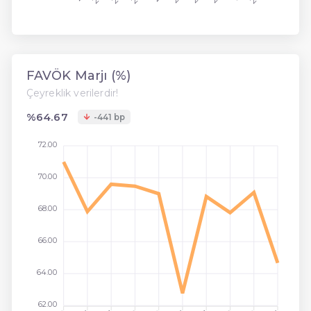
FAVÖK Marjı (%)
Çeyreklik verilerdir!
%64.67
-441 bp
72.00
70.00
68.00
66.00
64.00
62.00