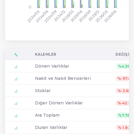
0
2024/12
2026/03
2024/03
2025/03
2025/06
2026/06
2024/06
2024/09
2025/09
2025/12
KALEMLER
DEĞIŞIM
Dönen Varlıklar
%4.36
Nakit ve Nakit Benzerleri
%-97.4
Stoklar
%-3.65
Diğer Dönen Varlıklar
%-42.9
Ara Toplam
%7.78
Duran Varlıklar
%-1.83