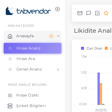
ANA KATEGORİ
Likidite Anal
Anasayfa
2
Hisse Analiz
Cari Oran
L
1.54
Hisse Ara
Genel Analiz
1.02
HİSSE ANALİZ BÖLÜMÜ
0.51
Hisse Özeti
0.00
Şirket Bilgileri
2023/12