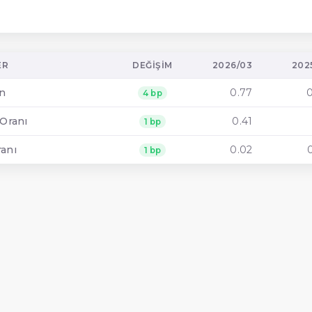
ER
DEĞIŞIM
2026/03
202
an
0.77
4 bp
 Oranı
0.41
1 bp
ranı
0.02
1 bp