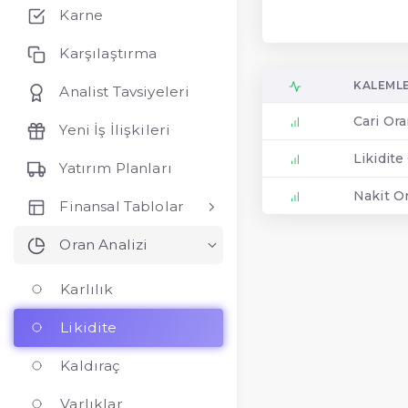
Karne
Karşılaştırma
KALEML
Analist Tavsiyeleri
Cari Or
Yeni İş İlişkileri
Likidite
Yatırım Planları
Nakit O
Finansal Tablolar
Oran Analizi
Karlılık
Likidite
Kaldıraç
Varlıklar