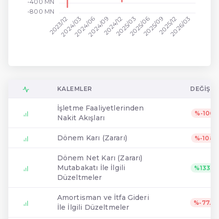
-400 MN
-800 MN
2024/03
2025/06
2023/12
2024/12
2025/03
2026/03
2024/06
2024/09
2025/09
2025/12
KALEMLER
DEĞIŞIM
İşletme Faaliyetlerinden
%-106
Nakit Akışları
Dönem Karı (Zararı)
%-108
Dönem Net Karı (Zararı)
Mutabakatı İle İlgili
%1333
Düzeltmeler
Amortisman ve İtfa Gideri
%-77.9
İle İlgili Düzeltmeler