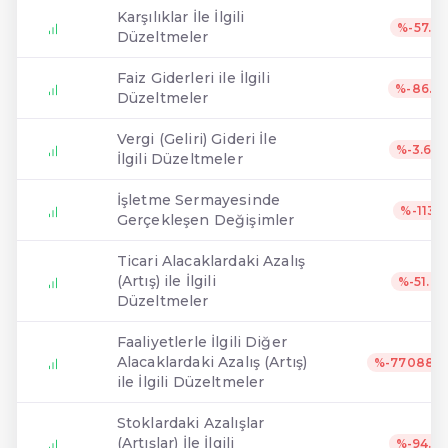
Karşılıklar İle İlgili
%-57.5
Düzeltmeler
Faiz Giderleri ile İlgili
%-86.6
Düzeltmeler
Vergi (Geliri) Gideri İle
%-3.64
İlgili Düzeltmeler
İşletme Sermayesinde
%-113
Gerçekleşen Değişimler
Ticari Alacaklardaki Azalış
(Artış) ile İlgili
%-51.6
Düzeltmeler
Faaliyetlerle İlgili Diğer
Alacaklardaki Azalış (Artış)
%-770888
ile İlgili Düzeltmeler
Stoklardaki Azalışlar
(Artışlar) İle İlgili
%-94.3