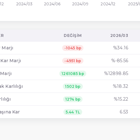
12
2024/03
2024/06
2024/09
2024/12
2025/
ER
DEĞIŞIM
2026/03
 Marjı
%34.16
-1045 bp
 Kar Marjı
%-85.56
-4951 bp
Marjı
%12898.85
1261085 bp
 Karlılığı
%18.32
1502 bp
lılığı
%15.22
1274 bp
aşına Kar
6.53
5.44 TL