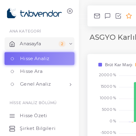
ANA KATEGORİ
ASGYO Karlıl
Anasayfa
2
Hisse Analiz
Brüt Kar Marjı
Hisse Ara
20000 %
Genel Analiz
15000 %
10000 %
HİSSE ANALİZ BÖLÜMÜ
5000 %
Hisse Özeti
0 %
Şirket Bilgileri
-5000 %