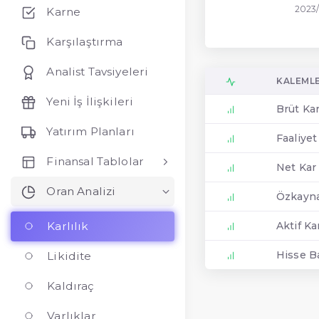
2023/
Karne
Karşılaştırma
Analist Tavsiyeleri
KALEML
Yeni İş İlişkileri
Brüt Kar
Yatırım Planları
Faaliyet
Finansal Tablolar
Net Kar 
Oran Analizi
Özkaynak
Karlılık
Aktif Kar
Hisse B
Likidite
Kaldıraç
Varlıklar