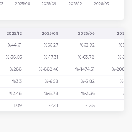
03
2025/06
2025/09
2025/12
2026/03
2025/12
2025/09
2025/06
2025/0
%44.61
%66.27
%62.92
%83.1
%-36.05
%-17.31
%-63.78
%-25.4
%288
%-882.46
%-1474.51
%-2082.3
%3.3
%-6.58
%-3.82
%-2.8
%2.48
%-5.78
%-3.36
%-2.
1.09
-2.41
-1.45
-1.1