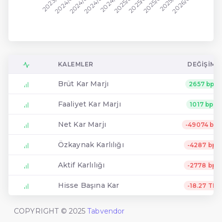
2024/09
2025/12
2023/12
2024/12
2025/03
2026/03
2024/03
2024/06
2025/06
2025/09
KALEMLER
DEĞIŞIM
Brüt Kar Marjı
2657 bp
Faaliyet Kar Marjı
1017 bp
Net Kar Marjı
-49074 bp
Özkaynak Karlılığı
-4287 bp
Aktif Karlılığı
-2778 bp
Hisse Başına Kar
-18.27 TL
COPYRIGHT © 2025
Tabvendor